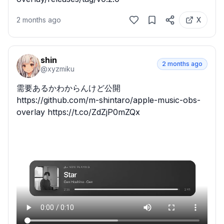
2 months ago
X
shin
2 months ago
@
xyzmiku
需要あるかわからんけど公開

https://github.com/m-shintaro/apple-music-obs-
overlay https://t.co/ZdZjP0mZQx