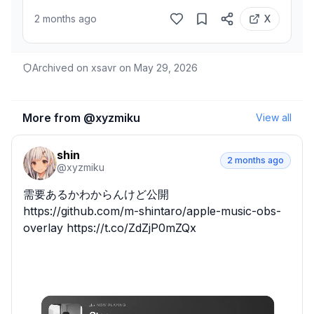
2 months ago
X
Archived on xsavr on
May 29, 2026
More from @
xyzmiku
View all
shin
2 months ago
@
xyzmiku
需要あるかわからんけど公開

https://github.com/m-shintaro/apple-music-obs-
overlay https://t.co/ZdZjP0mZQx