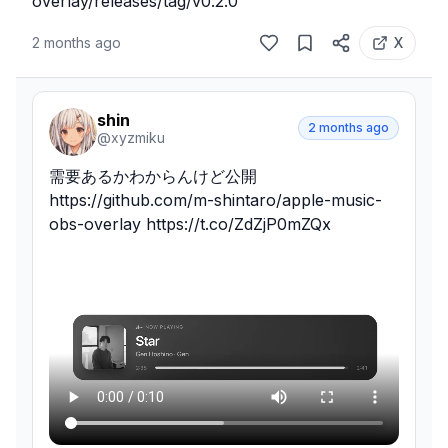
overlay/releases/tag/v0.2.0
2 months ago
X
shin
2 months ago
@
xyzmiku
需要あるかわからんけど公開

https://github.com/m-shintaro/apple-music-
obs-overlay https://t.co/ZdZjP0mZQx