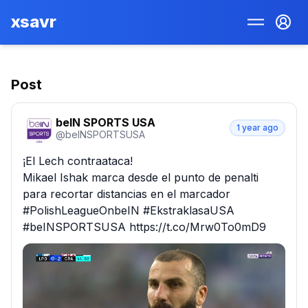
xsavr
Post
beIN SPORTS USA
1 year ago
@
beINSPORTSUSA
¡El Lech contraataca!

Mikael Ishak marca desde el punto de penalti 
para recortar distancias en el marcador 
#PolishLeagueOnbeIN #EkstraklasaUSA 
#beINSPORTSUSA https://t.co/Mrw0To0mD9