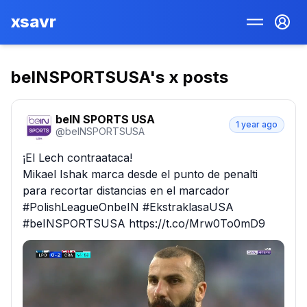
xsavr
beINSPORTSUSA
's x posts
beIN SPORTS USA
1 year ago
@
beINSPORTSUSA
¡El Lech contraataca!

Mikael Ishak marca desde el punto de penalti 
para recortar distancias en el marcador 
#PolishLeagueOnbeIN #EkstraklasaUSA 
#beINSPORTSUSA https://t.co/Mrw0To0mD9