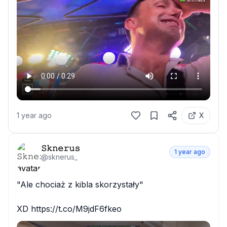
1 year ago
X
𝚂𝚔𝚗𝚎𝚛𝚞𝚜
1 year ago
@
sknerus_
"Ale chociaż z kibla skorzystały"

XD https://t.co/M9jdF6fkeo