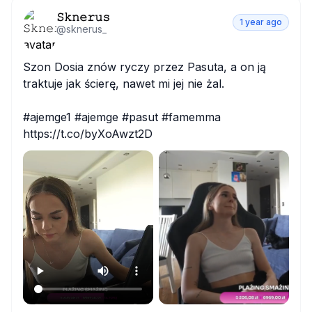
𝚂𝚔𝚗𝚎𝚛𝚞𝚜
1 year ago
@
sknerus_
Szon Dosia znów ryczy przez Pasuta, a on ją 
traktuje jak ścierę, nawet mi jej nie żal.

#ajemge1 #ajemge #pasut #famemma 
https://t.co/byXoAwzt2D