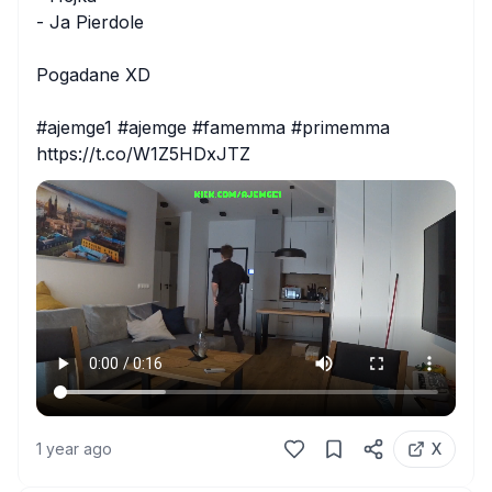
- Ja Pierdole

Pogadane XD

#ajemge1 #ajemge #famemma #primemma 
https://t.co/W1Z5HDxJTZ
1 year ago
X