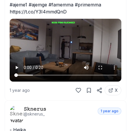
#ajeme1 #ajemge #famemma #primemma 
https://t.co/Y3I4mmdQnD
1 year ago
X
𝚂𝚔𝚗𝚎𝚛𝚞𝚜
1 year ago
@
sknerus_
- Hejka 
