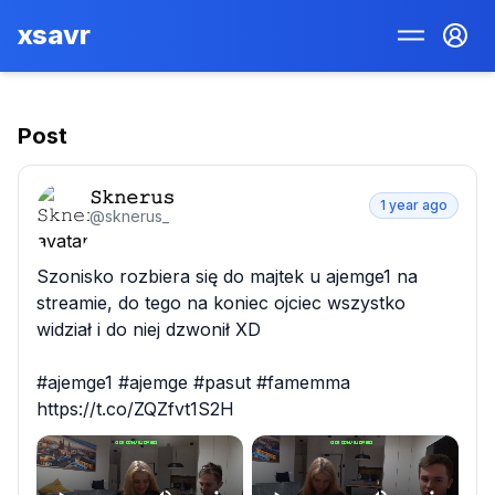
xsavr
Post
𝚂𝚔𝚗𝚎𝚛𝚞𝚜
1 year ago
@
sknerus_
Szonisko rozbiera się do majtek u ajemge1 na 
streamie, do tego na koniec ojciec wszystko 
widział i do niej dzwonił XD

#ajemge1 #ajemge #pasut #famemma 
https://t.co/ZQZfvt1S2H