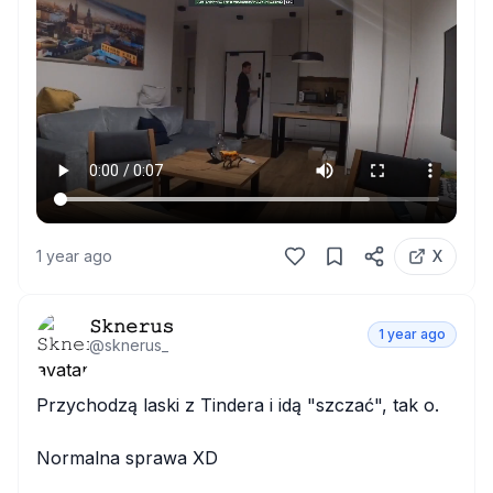
1 year ago
X
𝚂𝚔𝚗𝚎𝚛𝚞𝚜
1 year ago
@
sknerus_
Przychodzą laski z Tindera i idą "szczać", tak o.

Normalna sprawa XD
