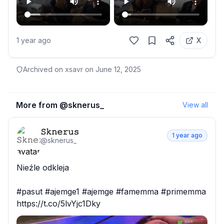
1 year ago
X
Archived on xsavr on
June 12, 2025
More from @
sknerus_
View all
𝚂𝚔𝚗𝚎𝚛𝚞𝚜
1 year ago
@
sknerus_
Nieźle odkleja

#pasut #ajemge1 #ajemge #famemma #primemma 
https://t.co/5lvYjc1Dky