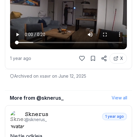
1 year ago
X
Archived on xsavr on
June 12, 2025
More from @
sknerus_
View all
𝚂𝚔𝚗𝚎𝚛𝚞𝚜
1 year ago
@
sknerus_
Nieźle odkleja
