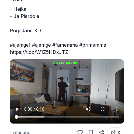
- Hejka 

- Ja Pierdole

Pogadane XD

#ajemge1 #ajemge #famemma #primemma 
https://t.co/W1Z5HDxJTZ
1 year ago
X