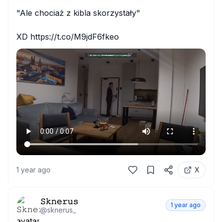
"Ale chociaż z kibla skorzystały"

XD https://t.co/M9jdF6fkeo
1 year ago
X
𝚂𝚔𝚗𝚎𝚛𝚞𝚜
1 year ago
@
sknerus_