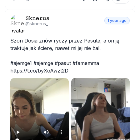
𝚂𝚔𝚗𝚎𝚛𝚞𝚜
1 year ago
@
sknerus_
Szon Dosia znów ryczy przez Pasuta, a on ją 
traktuje jak ścierę, nawet mi jej nie żal.

#ajemge1 #ajemge #pasut #famemma 
https://t.co/byXoAwzt2D