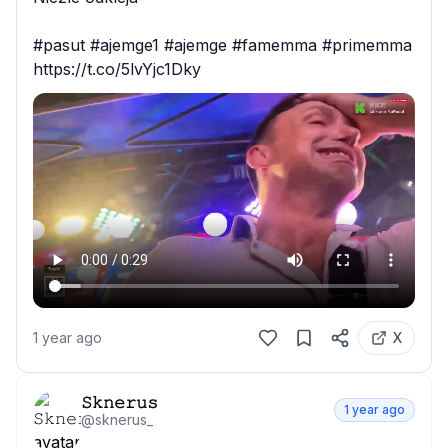
#pasut #ajemge1 #ajemge #famemma #primemma 
https://t.co/5lvYjc1Dky
1 year ago
X
𝚂𝚔𝚗𝚎𝚛𝚞𝚜
1 year ago
@
sknerus_