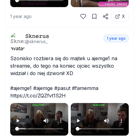
1 year ago
X
𝚂𝚔𝚗𝚎𝚛𝚞𝚜
1 year ago
@
sknerus_
Szonisko rozbiera się do majtek u ajemge1 na 
streamie, do tego na koniec ojciec wszystko 
widział i do niej dzwonił XD

#ajemge1 #ajemge #pasut #famemma 
https://t.co/ZQZfvt1S2H