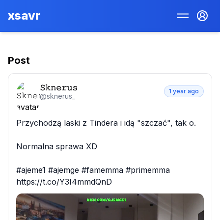
xsavr
Post
𝚂𝚔𝚗𝚎𝚛𝚞𝚜
1 year ago
@
sknerus_
Przychodzą laski z Tindera i idą "szczać", tak o.

Normalna sprawa XD

#ajeme1 #ajemge #famemma #primemma 
https://t.co/Y3I4mmdQnD