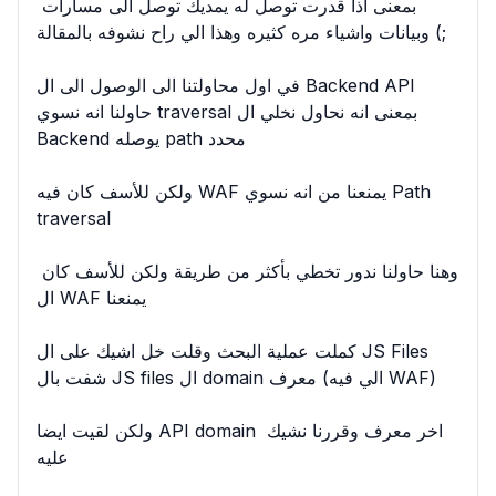
بمعنى اذا قدرت توصل له يمديك توصل الى مسارات 
وبيانات واشياء مره كثيره وهذا الي راح نشوفه بالمقالة (;

في اول محاولتنا الى الوصول الى ال Backend API 
حاولنا انه نسوي traversal بمعنى انه نحاول نخلي ال 
Backend يوصله path محدد

ولكن للأسف كان فيه WAF يمنعنا من انه نسوي Path 
traversal

وهنا حاولنا ندور تخطي بأكثر من طريقة ولكن للأسف كان 
ال WAF يمنعنا

كملت عملية البحث وقلت خل اشيك على ال JS Files 
شفت بال JS files ال domain معرف (الي فيه WAF)

ولكن لقيت ايضا API domain اخر معرف وقررنا نشيك 
عليه
