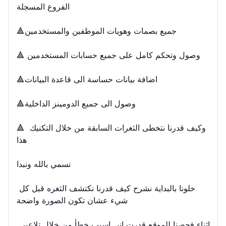
الفروع المسجلة

🔺جميع بصمات وهويات الموظفين والمستخدمين

🔺 وصول وتحكم كامل على جميع حسابات المستخدمين

🔺اضافة بيانات حساسة الى قاعدة البيانات

🔺وصول الى جميع الدومينز الداخلية

🔺 وكيف قدرنا نتخطى الثغرات السابقة من خلال التكنيك 
هذا

نسمي بالله ونبدا

خلونا بالبداية نشرح كيف قدرنا نكتشف الثغره قبل كل 
شيء عشان تكون الصورة واضحة

اثناء فحصنا للموقع قدرت اني اسبب خطأ من خلال تلاعبي 