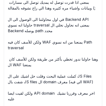
بمعنى اذا قدرت توصل له يمديك توصل الى مسارات 
وبيانات واشياء مره كثيره وهذا الي راح نشوفه بالمقالة (;

في اول محاولتنا الى الوصول الى ال Backend API 
حاولنا انه نسوي traversal بمعنى انه نحاول نخلي ال 
Backend يوصله path محدد

ولكن للأسف كان فيه WAF يمنعنا من انه نسوي Path 
traversal

وهنا حاولنا ندور تخطي بأكثر من طريقة ولكن للأسف كان 
ال WAF يمنعنا

كملت عملية البحث وقلت خل اشيك على ال JS Files 
شفت بال JS files ال domain معرف (الي فيه WAF)

ولكن لقيت ايضا API domain اخر معرف وقررنا نشيك 
عليه
