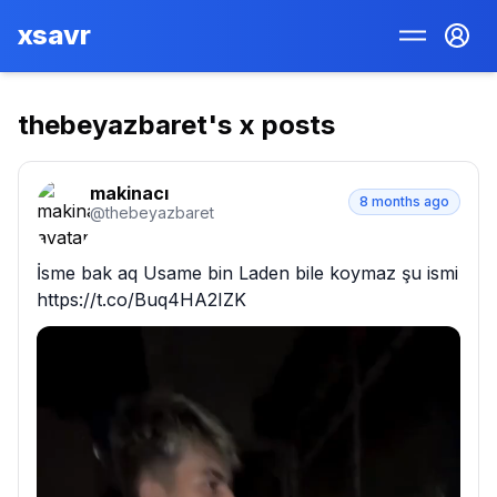
xsavr
thebeyazbaret
's x posts
makinacı
8 months ago
@
thebeyazbaret
İsme bak aq Usame bin Laden bile koymaz şu ismi 
https://t.co/Buq4HA2IZK