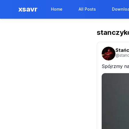
xsavr
Home
All Posts
Downloa
stanczyk
Stań
@
stan
Spójrzmy na