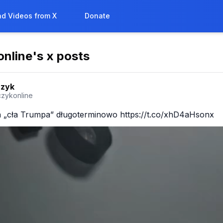
d Videos from X
Donate
online
's x posts
czyk
czykonline
 „cła Trumpa” długoterminowo https://t.co/xhD4aHsonx