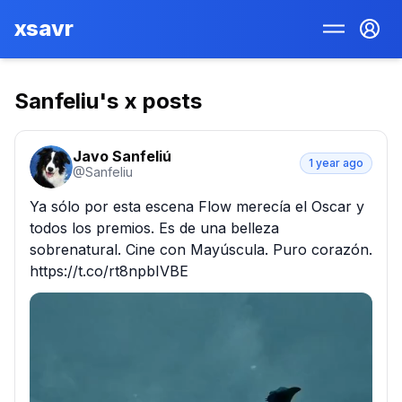
xsavr
Sanfeliu
's x posts
Javo Sanfeliú
1 year ago
@
Sanfeliu
Ya sólo por esta escena Flow merecía el Oscar y 
todos los premios. Es de una belleza 
sobrenatural. Cine con Mayúscula. Puro corazón. 
https://t.co/rt8npbIVBE