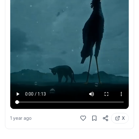
1 year ago
X