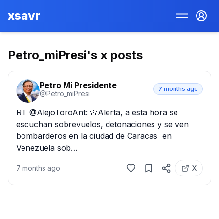
xsavr
Petro_miPresi
's x posts
Petro Mi Presidente
7 months ago
@
Petro_miPresi
RT @AlejoToroAnt: 🚨Alerta, a esta hora se 
escuchan sobrevuelos, detonaciones y se ven 
bombarderos en la ciudad de Caracas  en 
Venezuela sob…
7 months ago
X