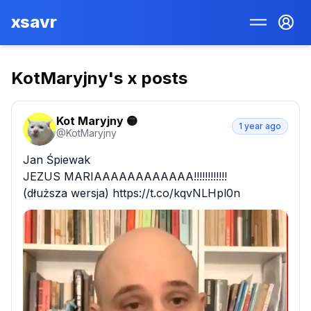
xsavr
KotMaryjny
's x posts
Kot Maryjny 🟡
1 year ago
@
KotMaryjny
Jan Śpiewak

JEZUS MARIAAAAAAAAAAAA!!!!!!!!!!!!

(dłuższa wersja) https://t.co/kqvNLHpl0n