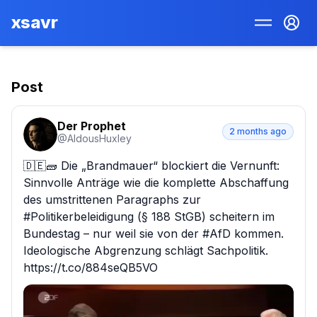
xsavr
Post
Der Prophet
2 months ago
@
AldousHuxIey
🇩🇪🧱 Die „Brandmauer“ blockiert die Vernunft: 
Sinnvolle Anträge wie die komplette Abschaffung 
des umstrittenen Paragraphs zur 
#Politikerbeleidigung (§ 188 StGB) scheitern im 
Bundestag – nur weil sie von der #AfD kommen.

Ideologische Abgrenzung schlägt Sachpolitik. 
https://t.co/884seQB5VO