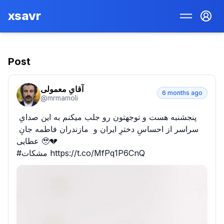
xsavr
Post
آقایِ معمولی
6 months ago
@
mrmamoli
پنجشنبه هست و توجهتون رو جلب میکنم به این صدایِ 
سراسر از احساسِ دخترِ ایران و  مازندران فاطمه جانِ 
عطایی 🥹💔

#مشکات https://t.co/MfPq1P6CnQ