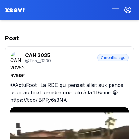
xsavr
Post
CAN 2025
7 months ago
@
Tns__9330
@ActuFoot_ La RDC qui pensait allait aux penos 
pour au final prendre une lulu à la 118eme 😭 
https://t.co/iBPFy6s3NA