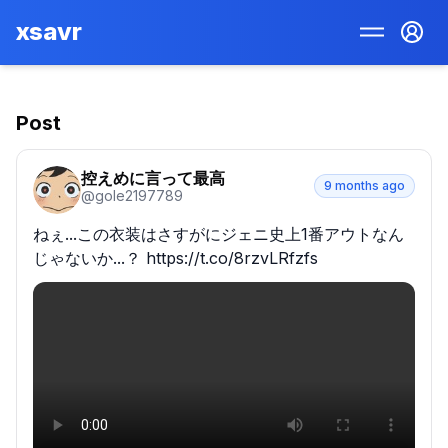
xsavr
Post
控えめに言って最高
9 months ago
@
gole2197789
ねぇ...この衣装はさすがにジェニ史上1番アウトなん
じゃないか...？ https://t.co/8rzvLRfzfs