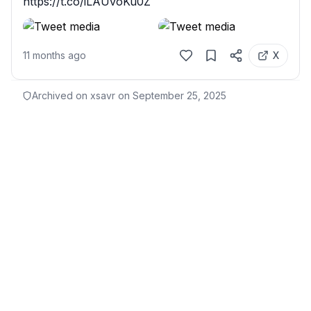
https://t.co/iLAUvoKu0Z
11 months ago
X
Archived on xsavr on
September 25, 2025