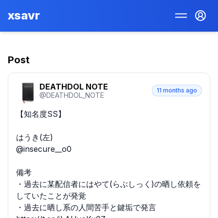
xsavr
Post
DEATHDOL NOTE
11 months ago
@
DEATHDOL_NOTE
【知名度SS】

はうき(左)

@insecure__o0 

備考

・過去に某配信者にはやて(らぶしっく)の晒し依頼を
していたことが発覚

・過去に晒し系の人間苦手と鍵垢で発言 