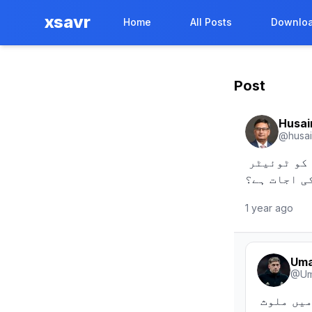
xsavr
Home
All Posts
Downloa
Post
Husai
@
husa
اگر یہ دعوی درست ہے تو سوال یہ ہے کہ کیا قواعد کے مطابق قیدیوں کو ٹوئیٹر 
ی اجات ہے؟
1 year ago
Uma
@
Um
سیکیورٹی ذرائع نے تصدیق کی ہے کہ پاکستان مخالف سرگرمیوں میں ملوث 