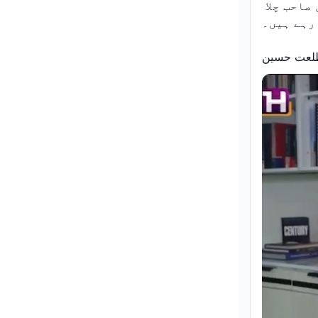
"اینکیڈو ریبورن" ٹویٹر اکاؤنٹ جیل کے اندر سے خود عمران خان صاحب چلا 
رہے ہیں۔
