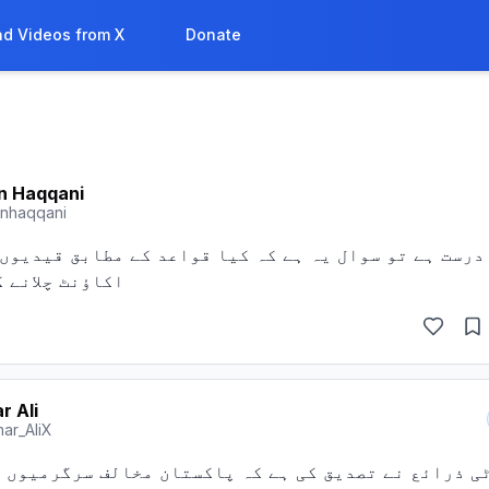
d Videos from X
Donate
n Haqqani
inhaqqani
اکاؤنٹ چلانے ک
r Ali
ar_AliX