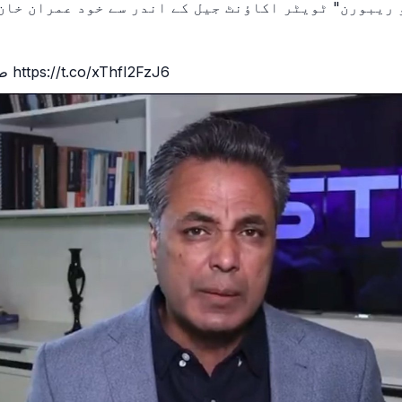
طلعت حسین https://t.co/xThfI2FzJ6