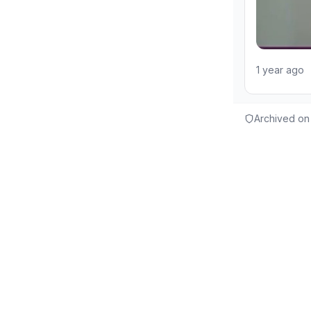
1 year ago
Archived on