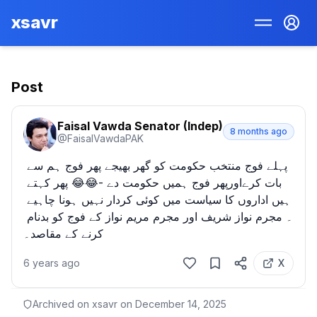
xsavr
Post
Faisal Vawda Senator (Indep)
8 months ago
@
FaisalVawdaPAK
پہلے فوج منتخب حکومت کو گھر بھیجے پھر فوج ہم سے 
بات کرےاورپھر فوج ہمیں حکومت دے -😂😂 پھر کہتے 
ہیں اداروں کا سیاست میں کوئی کردار نہیں ہونا چاہیے 
۔ مجرم نواز شریف اور مجرم مریم نواز کے فوج کو بدنام 
کرنے کے مقاصد۔
6 years ago
X
Archived on xsavr on
December 14, 2025