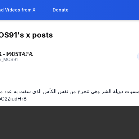
d Videos from X
Donate
OS91
's x posts
ℝ - 𝕄𝕆𝕊𝕋𝔸𝔽𝔸
R_MOS91
 أمسيات دويلة الشر وهي تتجرع من نفس الكأس الذي سقت به عدد من 
/bO2ZiudHr8