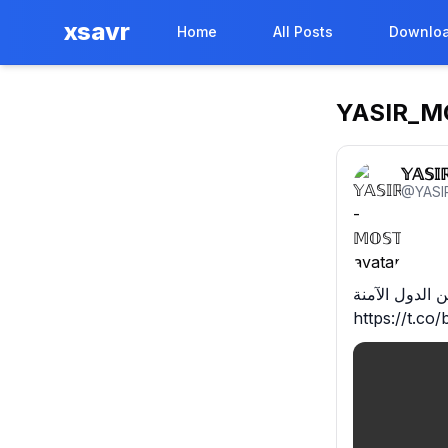
xsavr
Home
All Posts
Downloa
YASIR_M
𝕐𝔸𝕊𝕀
@
YASI
الدول الآمنة
https://t.co